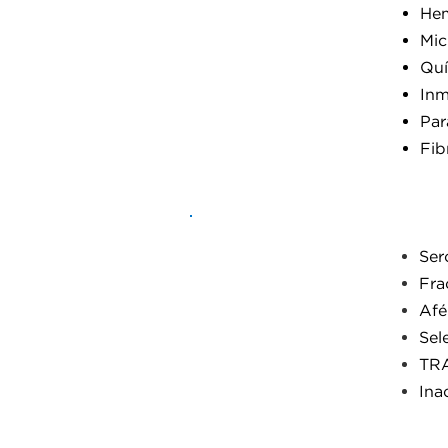
Hem
Mic
Diagnóstico
Quí
Clínico
Inm
Par
Fib
Ser
Fra
Afé
Medicina
Sel
Tansfusional
TR
Ina