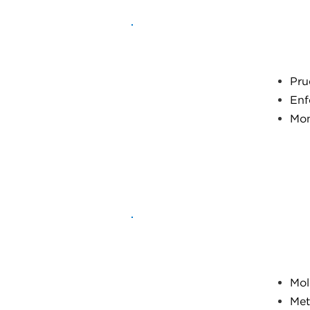
Pru
Enf
Trasplantes
Mon
Mol
POC
Met