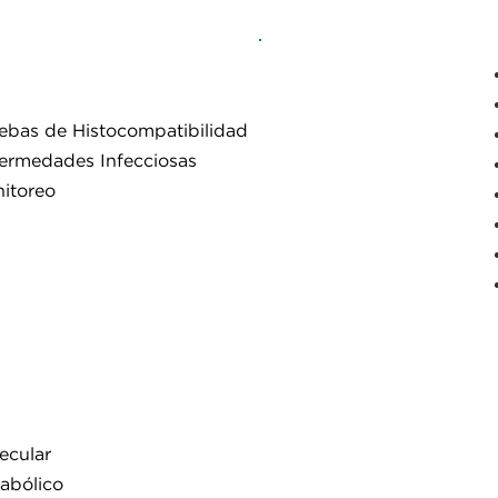
ebas de Histocompatibilidad
Secuenciación
ermedades Infecciosas
Illumina
itoreo
ecular
abólico