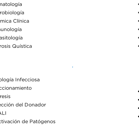
atología
robiología
Diagnóstico
mica Clínica
Molecular
unología
asitología
rosis Quística
ología Infecciosa
ccionamiento
resis
Terapia
ección del Donador
Celular
ALI
ctivación de Patógenos