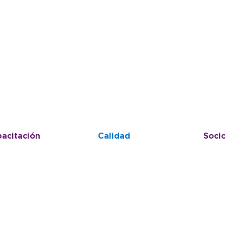
acitación
Calidad
Soci