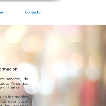
es
Contacto
formación.
o servicio, de
rcado. Ya somos
de 15 años.
s en los medios
s, amigos y por
 las actuales