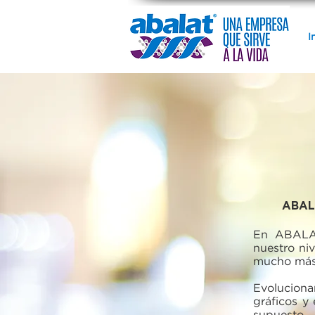
I
ABAL
En ABALAT
nuestro ni
mucho más 
Evoluciona
gráficos y
supuesto,