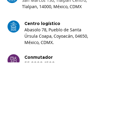
San Marcos 130, Tlalpan Centro,
Tlalpan, 14000, México, CDMX
Centro logístico
Abasolo 78, Pueblo de Santa
Úrsula Coapa, Coyoacán
, 04650,
México, CDMX.
Conmutador
55 8000-1500
Soporte técnico
55 8000-1600
abalat@abalat.com.mx
Aviso de privacidad
| © 2021 ABALAT
S.A. de C.V. Todos los derechos