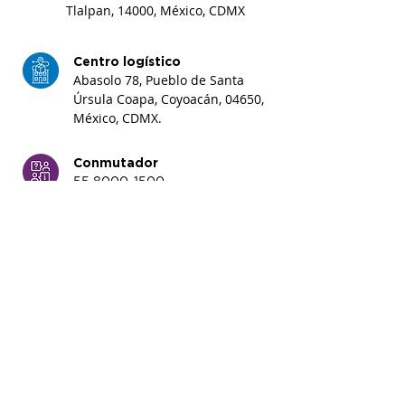
Tlalpan, 14000, México, CDMX
Centro logístico
Abasolo 78, Pueblo de Santa
Úrsula Coapa, Coyoacán
, 04650,
México, CDMX.
Conmutador
55 8000-1500
Soporte técnico
55 8000-1600
abalat@abalat.com.mx
Aviso de privacidad
| © 2021 ABALAT
S.A. de C.V. Todos los derechos
reservados.